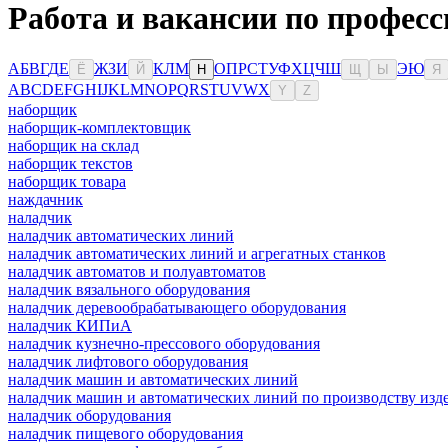
Работа и вакансии по профес
А
Б
В
Г
Д
Е
Ж
З
И
К
Л
М
О
П
Р
С
Т
У
Ф
Х
Ц
Ч
Ш
Э
Ю
Ё
Й
Н
Щ
Ы
Я
A
B
C
D
E
F
G
H
I
J
K
L
M
N
O
P
Q
R
S
T
U
V
W
X
Y
Z
наборщик
наборщик-комплектовщик
наборщик на склад
наборщик текстов
наборщик товара
наждачник
наладчик
наладчик автоматических линий
наладчик автоматических линий и агрегатных станков
наладчик автоматов и полуавтоматов
наладчик вязального оборудования
наладчик деревообрабатывающего оборудования
наладчик КИПиА
наладчик кузнечно-прессового оборудования
наладчик лифтового оборудования
наладчик машин и автоматических линий
наладчик машин и автоматических линий по производству изде
наладчик оборудования
наладчик пищевого оборудования