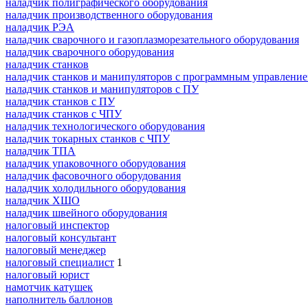
наладчик полиграфического оборудования
наладчик производственного оборудования
наладчик РЭА
наладчик сварочного и газоплазморезательного оборудования
наладчик сварочного оборудования
наладчик станков
наладчик станков и манипуляторов с программным управлени
наладчик станков и манипуляторов с ПУ
наладчик станков с ПУ
наладчик станков с ЧПУ
наладчик технологического оборудования
наладчик токарных станков с ЧПУ
наладчик ТПА
наладчик упаковочного оборудования
наладчик фасовочного оборудования
наладчик холодильного оборудования
наладчик ХШО
наладчик швейного оборудования
налоговый инспектор
налоговый консультант
налоговый менеджер
налоговый специалист
1
налоговый юрист
намотчик катушек
наполнитель баллонов