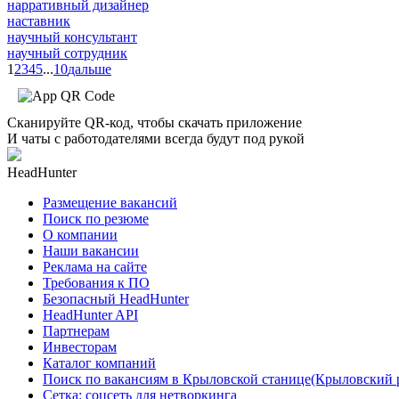
нарративный дизайнер
наставник
научный консультант
научный сотрудник
1
2
3
4
5
...
10
дальше
Сканируйте QR-код, чтобы скачать приложение
И чаты с работодателями всегда будут под рукой
HeadHunter
Размещение вакансий
Поиск по резюме
О компании
Наши вакансии
Реклама на сайте
Требования к ПО
Безопасный HeadHunter
HeadHunter API
Партнерам
Инвесторам
Каталог компаний
Поиск по вакансиям в Крыловской станице(Крыловский 
Сетка: соцсеть для нетворкинга